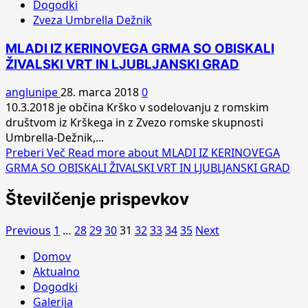
Dogodki
Zveza Umbrella Dežnik
MLADI IZ KERINOVEGA GRMA SO OBISKALI
ŽIVALSKI VRT IN LJUBLJANSKI GRAD
anglunipe
28. marca 2018
0
10.3.2018 je občina Krško v sodelovanju z romskim
društvom iz Krškega in z Zvezo romske skupnosti
Umbrella-Dežnik,...
Preberi Več
Read more about MLADI IZ KERINOVEGA
GRMA SO OBISKALI ŽIVALSKI VRT IN LJUBLJANSKI GRAD
Številčenje prispevkov
Previous
1
…
28
29
30
31
32
33
34
35
Next
Domov
Aktualno
Dogodki
Galerija