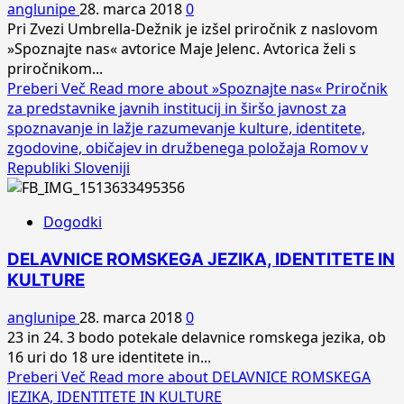
anglunipe
28. marca 2018
0
Pri Zvezi Umbrella-Dežnik je izšel priročnik z naslovom
»Spoznajte nas« avtorice Maje Jelenc. Avtorica želi s
priročnikom...
Preberi Več
Read more about »Spoznajte nas« Priročnik
za predstavnike javnih institucij in širšo javnost za
spoznavanje in lažje razumevanje kulture, identitete,
zgodovine, običajev in družbenega položaja Romov v
Republiki Sloveniji
Dogodki
DELAVNICE ROMSKEGA JEZIKA, IDENTITETE IN
KULTURE
anglunipe
28. marca 2018
0
23 in 24. 3 bodo potekale delavnice romskega jezika, ob
16 uri do 18 ure identitete in...
Preberi Več
Read more about DELAVNICE ROMSKEGA
JEZIKA, IDENTITETE IN KULTURE