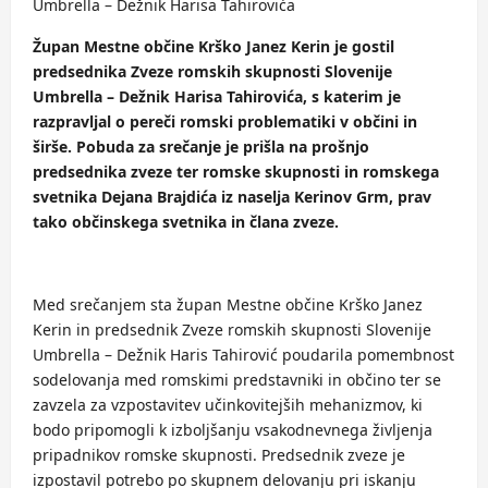
Umbrella – Dežnik Harisa Tahirovića
Župan Mestne občine Krško Janez Kerin je gostil
predsednika Zveze romskih skupnosti Slovenije
Umbrella – Dežnik Harisa Tahirovića, s katerim je
razpravljal o pereči romski problematiki v občini in
širše. Pobuda za srečanje je prišla na prošnjo
predsednika zveze ter romske skupnosti in romskega
svetnika Dejana Brajdića iz naselja Kerinov Grm, prav
tako občinskega svetnika in člana zveze.
Med srečanjem sta župan Mestne občine Krško Janez
Kerin in predsednik Zveze romskih skupnosti Slovenije
Umbrella – Dežnik Haris Tahirović poudarila pomembnost
sodelovanja med romskimi predstavniki in občino ter se
zavzela za vzpostavitev učinkovitejših mehanizmov, ki
bodo pripomogli k izboljšanju vsakodnevnega življenja
pripadnikov romske skupnosti. Predsednik zveze je
izpostavil potrebo po skupnem delovanju pri iskanju