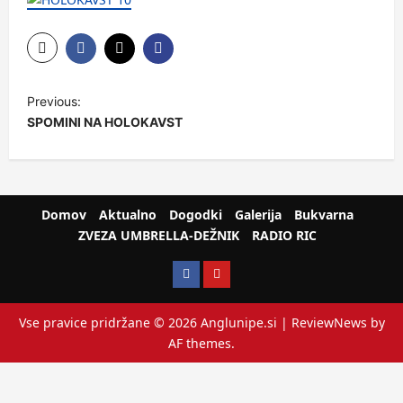
Previous:
SPOMINI NA HOLOKAVST
Domov
Aktualno
Dogodki
Galerija
Bukvarna
ZVEZA UMBRELLA-DEŽNIK
RADIO RIC
Vse pravice pridržane © 2026 Anglunipe.si
|
ReviewNews
by
AF themes.