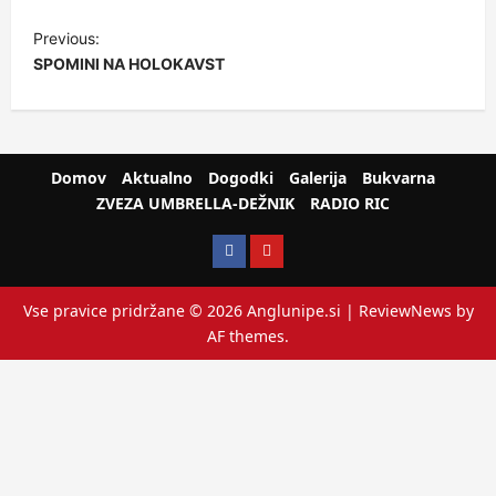
Previous:
SPOMINI NA HOLOKAVST
Domov
Aktualno
Dogodki
Galerija
Bukvarna
ZVEZA UMBRELLA-DEŽNIK
RADIO RIC
Vse pravice pridržane © 2026 Anglunipe.si
|
ReviewNews
by
AF themes.