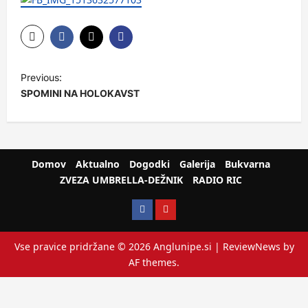
Previous:
SPOMINI NA HOLOKAVST
Domov
Aktualno
Dogodki
Galerija
Bukvarna
ZVEZA UMBRELLA-DEŽNIK
RADIO RIC
Vse pravice pridržane © 2026 Anglunipe.si
|
ReviewNews
by
AF themes.