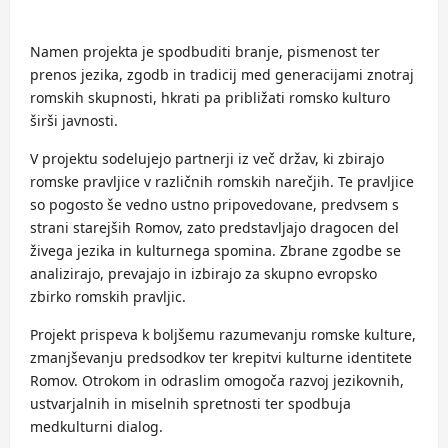
Namen projekta je spodbuditi branje, pismenost ter
prenos jezika, zgodb in tradicij med generacijami znotraj
romskih skupnosti, hkrati pa približati romsko kulturo
širši javnosti.
V projektu sodelujejo partnerji iz več držav, ki zbirajo
romske pravljice v različnih romskih narečjih. Te pravljice
so pogosto še vedno ustno pripovedovane, predvsem s
strani starejših Romov, zato predstavljajo dragocen del
živega jezika in kulturnega spomina. Zbrane zgodbe se
analizirajo, prevajajo in izbirajo za skupno evropsko
zbirko romskih pravljic.
Projekt prispeva k boljšemu razumevanju romske kulture,
zmanjševanju predsodkov ter krepitvi kulturne identitete
Romov. Otrokom in odraslim omogoča razvoj jezikovnih,
ustvarjalnih in miselnih spretnosti ter spodbuja
medkulturni dialog.