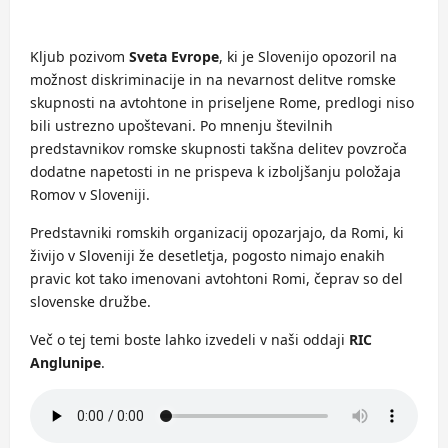
Kljub pozivom
Sveta Evrope
, ki je Slovenijo opozoril na
možnost diskriminacije in na nevarnost delitve romske
skupnosti na avtohtone in priseljene Rome, predlogi niso
bili ustrezno upoštevani. Po mnenju številnih
predstavnikov romske skupnosti takšna delitev povzroča
dodatne napetosti in ne prispeva k izboljšanju položaja
Romov v Sloveniji.
Predstavniki romskih organizacij opozarjajo, da Romi, ki
živijo v Sloveniji že desetletja, pogosto nimajo enakih
pravic kot tako imenovani avtohtoni Romi, čeprav so del
slovenske družbe.
Več o tej temi boste lahko izvedeli v naši oddaji
RIC
Anglunipe
.