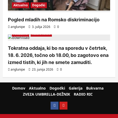
Aktualno
Dogodki
Pogled mladih na Romsko diskriminacijo
anglunipe
3. julija 2026
0
Aktualno
Radio Arhiv
Tokratna oddaja, ki bo na sporedu v četrtek,
18. 6. 2026, točno ob 18.00, bo zagotovo ena
izmed tistih, ki jih ne smete zamuditi.
anglunipe
23. junija 2026
0
Domov
Aktualno
Dogodki
Galerija
Bukvarna
ZVEZA UMBRELLA-DEŽNIK
RADIO RIC