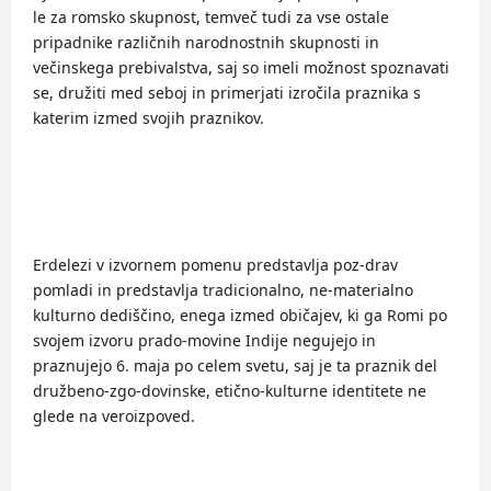
le za romsko skupnost, temveč tudi za vse ostale
pripadnike različnih narodnostnih skupnosti in
večinskega prebivalstva, saj so imeli možnost spoznavati
se, družiti med seboj in primerjati izročila praznika s
katerim izmed svojih praznikov.
Erdelezi v izvornem pomenu predstavlja poz-drav
pomladi in predstavlja tradicionalno, ne-materialno
kulturno dediščino, enega izmed običajev, ki ga Romi po
svojem izvoru prado-movine Indije negujejo in
praznujejo 6. maja po celem svetu, saj je ta praznik del
družbeno-zgo-dovinske, etično-kulturne identitete ne
glede na veroizpoved.