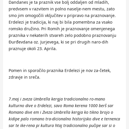
Dandanes je ta praznik vse bolj oddaljen od mladih,
predvsem v razvitem in polno naselje-nem mestu, zato
smo jim omogočili vključitev v pripravo na praznovanje.
Erdelezi je tradicija, ki naj bi bila pomembna za vsako
romsko družino. Pri Romih je praznovanje omenjenega
praznika v nekaterih stvareh zelo podobno praznovanju
Đurđevdana oz. Jurjevega, ki se pri drugih naro-dih
praznuje okoli 23. Aprila.
Pomen in sporočilo praznika Erdelezi je nov za-četek,
zdravje in sreča.
7.maj i zveza Umbrella kergja tradicionalno ro-mano
kulturno dive o Erdelezi, savo Roma kerena 1000 berš sar
Romano dive em i Zveza Umbrella kergja ko tikno brojo o
kidipe palo romano tra-dicionalno historijsko dive e ternenca
sar te ike-rena pi kultura htaj tradicionalno pučipe sar si o