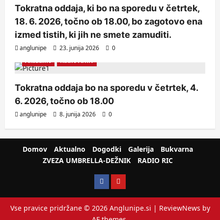
Tokratna oddaja, ki bo na sporedu v četrtek,
18. 6. 2026, točno ob 18.00, bo zagotovo ena
izmed tistih, ki jih ne smete zamuditi.
anglunipe
23. junija 2026
0
Aktualno
Radio Arhiv
Tokratna oddaja bo na sporedu v četrtek, 4.
6. 2026, točno ob 18.00
anglunipe
8. junija 2026
0
Domov
Aktualno
Dogodki
Galerija
Bukvarna
ZVEZA UMBRELLA-DEŽNIK
RADIO RIC
Vse pravice pridržane © 2026 Anglunipe.si
|
ReviewNews
by
AF themes.