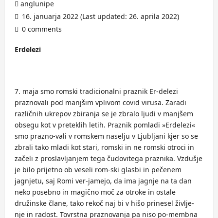
anglunipe
16. januarja 2022 (Last updated: 26. aprila 2022)
0 comments
Erdelezi
maja smo romski tradicionalni praznik Er-delezi
praznovali pod manjšim vplivom covid virusa. Zaradi
različnih ukrepov zbiranja se je zbralo ljudi v manjšem
obsegu kot v preteklih letih. Praznik pomladi »Erdelezi«
smo prazno-vali v romskem naselju v Ljubljani kjer so se
zbrali tako mladi kot stari, romski in ne romski otroci in
začeli z proslavljanjem tega čudovitega praznika. Vzdušje
je bilo prijetno ob veseli rom-ski glasbi in pečenem
jagnjetu, saj Romi ver-jamejo, da ima jagnje na ta dan
neko posebno in magično moč za otroke in ostale
družinske člane, tako rekoč naj bi v hišo prinesel življe-
nje in radost. Tovrstna praznovanja pa niso po-membna